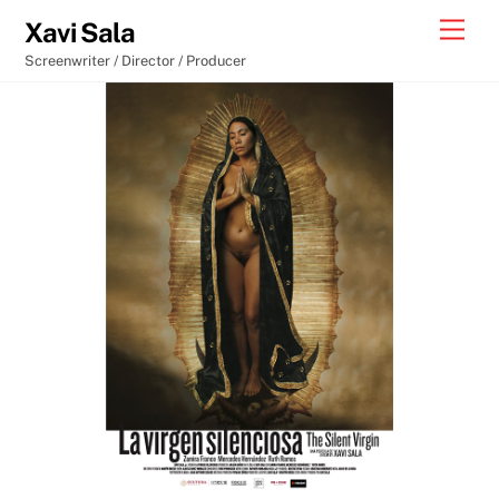
Skip
Men
Xavi Sala
to
Screenwriter / Director / Producer
content